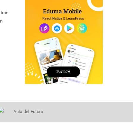
tirán
en