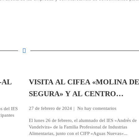
E-AL
VISITA AL CIFEA «MOLINA D
SEGURA» Y AL CENTRO
TECNOLÓGICO DE LA CONSE
27 de febrero de 2024
No hay comentarios
s del IES
cipantes
(CTNC)
El lunes 26 de febrero, el alumnado del IES «Andrés de
Vandelvira» de la Familia Profesional de Industrias
Alimentarias, junto con el CIFP «Aguas Nuevas»...