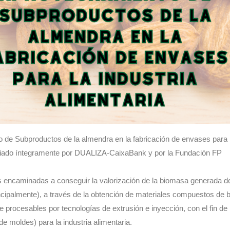
 de Subproductos de la almendra en la fabricación de envases para 
nanciado íntegramente por DUALIZA-CaixaBank y por la Fundación FP
s encaminadas a conseguir la valorización de la biomasa generada d
incipalmente), a través de la obtención de materiales compuestos de 
 procesables por tecnologías de extrusión e inyección, con el fin de
e moldes) para la industria alimentaria.