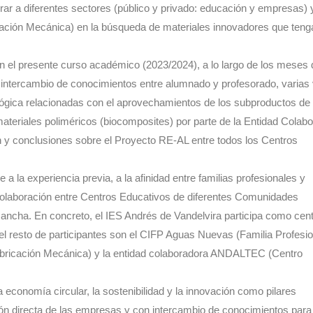
crar a diferentes sectores (público y privado: educación y empresas) 
ricación Mecánica) en la búsqueda de materiales innovadores que ten
en el presente curso académico (2023/2024), a lo largo de los meses
a intercambio de conocimientos entre alumnado y profesorado, varias 
lógica relacionadas con el aprovechamientos de los subproductos de 
materiales poliméricos (biocomposites) por parte de la Entidad Colab
n y conclusiones sobre el Proyecto RE-AL entre todos los Centros
a la experiencia previa, a la afinidad entre familias profesionales y
colaboración entre Centros Educativos de diferentes Comunidades
ancha. En concreto, el IES Andrés de Vandelvira participa como cen
y el resto de participantes son el CIFP Aguas Nuevas (Familia Profesio
 Fabricación Mecánica) y la entidad colaboradora ANDALTEC (Centro
a economía circular, la sostenibilidad y la innovación como pilares
ón directa de las empresas y con intercambio de conocimientos para