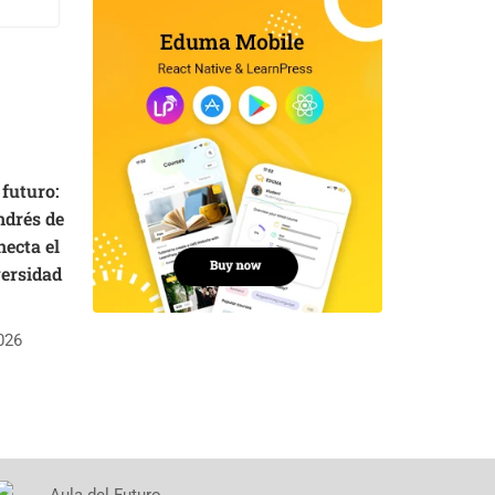
 futuro:
ndrés de
ecta el
versidad
026