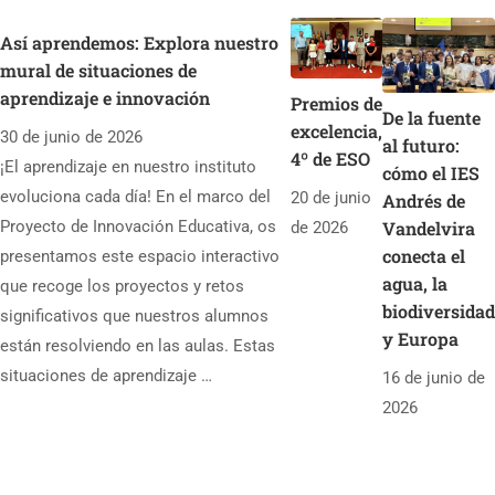
Juventud 2025 con el
Así aprendemos: Explora nuestro
proyecto "Camino
mural de situaciones de
Europa 2024"
aprendizaje e innovación
Premios de
De la fuente
excelencia,
30 de junio de 2026
al futuro:
4º de ESO
¡El aprendizaje en nuestro instituto
cómo el IES
evoluciona cada día! En el marco del
20 de junio
Andrés de
Proyecto de Innovación Educativa, os
Vandelvira
de 2026
conecta el
presentamos este espacio interactivo
agua, la
que recoge los proyectos y retos
biodiversidad
significativos que nuestros alumnos
y Europa
están resolviendo en las aulas. Estas
situaciones de aprendizaje …
16 de junio de
2026