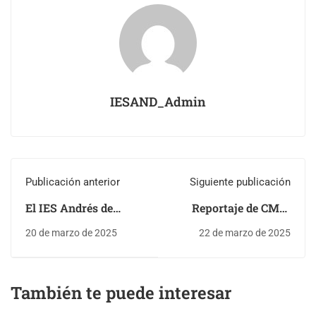
IESAND_Admin
Publicación anterior
Siguiente publicación
El IES Andrés de
Reportaje de CMM
Vandelvira de
sobre Camino Europa,
20 de marzo de 2025
22 de marzo de 2025
Albacete,
candidato al Premio
seleccionado como
Carlomagno de la
candidato español al
Juventud
También te puede interesar
Premio Europeo
Carlomagno de la