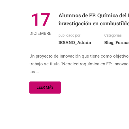
17
Alumnos de FP. Química del I
investigación en combustible
DICIEMBRE
publicado por
Categorías
IESAND_Admin
Blog
Formac
,
Un proyecto de innovación que tiene como objetivo
trabajo se titula “Neoelectroquímica en FP: innova
las …
LEER MÁS