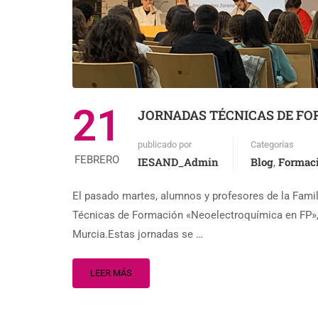
21
JORNADAS TÉCNICAS DE FO
publicado por
Categorías
FEBRERO
IESAND_Admin
Blog
Formaci
,
El pasado martes, alumnos y profesores de la Famil
Técnicas de Formación «Neoelectroquímica en FP», o
Murcia.Estas jornadas se …
LEER MÁS