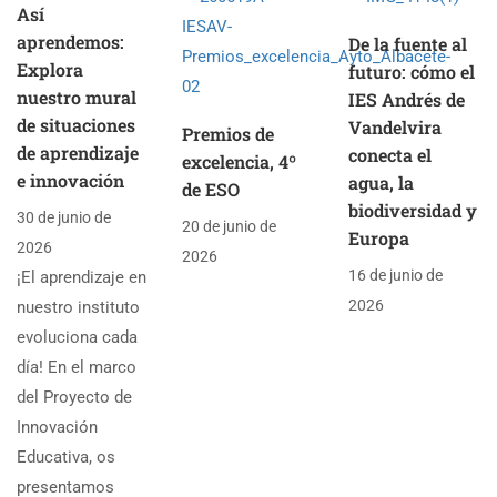
Así
aprendemos:
De la fuente al
Explora
futuro: cómo el
nuestro mural
IES Andrés de
de situaciones
Vandelvira
Premios de
de aprendizaje
conecta el
excelencia, 4º
e innovación
agua, la
de ESO
biodiversidad y
30 de junio de
20 de junio de
Europa
2026
2026
16 de junio de
¡El aprendizaje en
2026
nuestro instituto
evoluciona cada
día! En el marco
del Proyecto de
Innovación
Educativa, os
presentamos